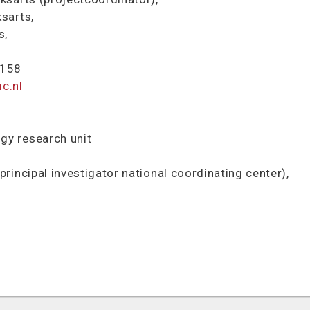
sarts,
s,
690158
c.nl
gy research unit
principal investigator national coordinating center),