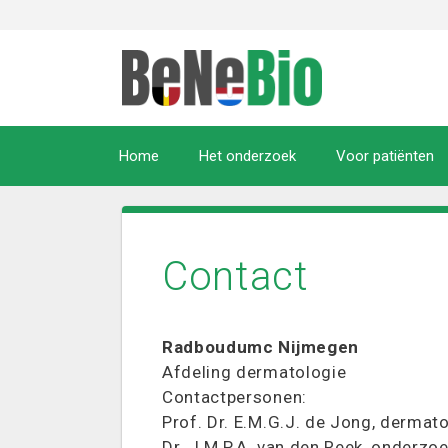
Ga
naar
de
inhoud
Home
Het onderzoek
Voor patiënten
Contact
Radboudumc Nijmegen
Afdeling dermatologie
Contactpersonen:
Prof. Dr. E.M.G.J. de Jong, dermato
Dr. J.M.P.A. van den Reek, onderzo