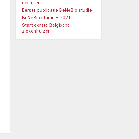
gesloten
Eerste publicatie BeNeBio studie
BeNeBio studie – 2021
Start eerste Belgische
ziekenhuizen