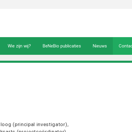
Wie zijn wij?
BeNeBio publicaties
Nieuws
Conta
loog (principal investigator),
eksarts (projectcoördinator),