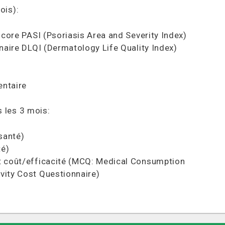
ois):
 score PASI (Psoriasis Area and Severity Index)
nnaire DLQI (Dermatology Life Quality Index)
entaire
 les 3 mois:
santé)
té)
rt coût/efficacité (MCQ: Medical Consumption
vity Cost Questionnaire)