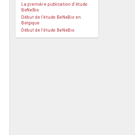
La première publication d’étude
BeNeBio
Début de l’étude BeNeBio en
Belgique
Début de l’étude BeNeBio